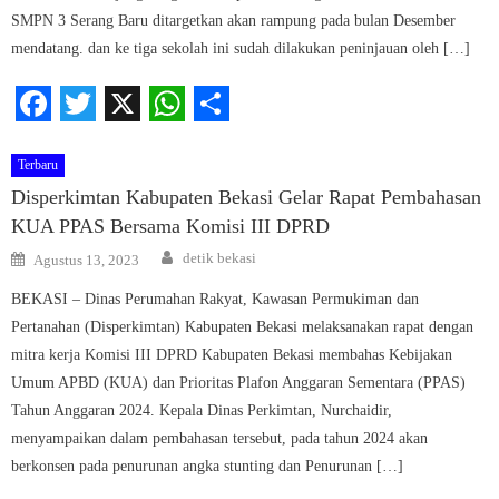
SMPN 3 Serang Baru ditargetkan akan rampung pada bulan Desember
mendatang. dan ke tiga sekolah ini sudah dilakukan peninjauan oleh […]
Facebook
Twitter
X
WhatsApp
Share
Terbaru
Disperkimtan Kabupaten Bekasi Gelar Rapat Pembahasan
KUA PPAS Bersama Komisi III DPRD
Author
Posted
detik bekasi
Agustus 13, 2023
on
BEKASI – Dinas Perumahan Rakyat, Kawasan Permukiman dan
Pertanahan (Disperkimtan) Kabupaten Bekasi melaksanakan rapat dengan
mitra kerja Komisi III DPRD Kabupaten Bekasi membahas Kebijakan
Umum APBD (KUA) dan Prioritas Plafon Anggaran Sementara (PPAS)
Tahun Anggaran 2024. Kepala Dinas Perkimtan, Nurchaidir,
menyampaikan dalam pembahasan tersebut, pada tahun 2024 akan
berkonsen pada penurunan angka stunting dan Penurunan […]