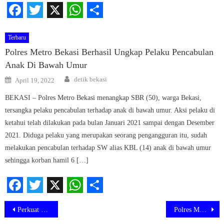
Facebook
Twitter
X
WhatsApp
Share
Terbaru
Polres Metro Bekasi Berhasil Ungkap Pelaku Pencabulan
Anak Di Bawah Umur
Author
Posted
detik bekasi
April 19, 2022
on
BEKASI – Polres Metro Bekasi menangkap SBR (50), warga Bekasi,
tersangka pelaku pencabulan terhadap anak di bawah umur. Aksi pelaku di
ketahui telah dilakukan pada bulan Januari 2021 sampai dengan Desember
2021. Diduga pelaku yang merupakan seorang pengangguran itu, sudah
melakukan pencabulan terhadap SW alias KBL (14) anak di bawah umur
sehingga korban hamil 6 […]
Facebook
Twitter
X
WhatsApp
Share
Navigasi
Perkuat Kerukunan Bangsa, Brimob Cikarang Silaturahmi dengan Aliansi Ormas Bekasi
Polres Metro Bekasi Gelar Apel (OKJ) Operasi Kejahatan Jalanan di Tarumajaya
pos