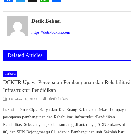
Facebook
Twitter
X
WhatsApp
Share
Detik Bekasi
https://detikbekasi.com
Related Articles
Terbaru
DCKTR Upaya Percepatan Pembangunan dan Rehabilitasi
Infrastruktur Pendidikan
Author
Posted
detik bekasi
Oktober 16, 2023
on
Bekasi – Dinas Cipta Karya dan Tata Ruang Kabupaten Bekasi Berupaya
percepatan pembangunan dan Rehabilitasi infrastrukturPendidikan.
Rehabilitasi Sekolah yang sudah rampung di antaranya, SDN Sukaresmi
06, dan SDN Bojongmangu 01, adapun Pembangunan unit Sekolah baru