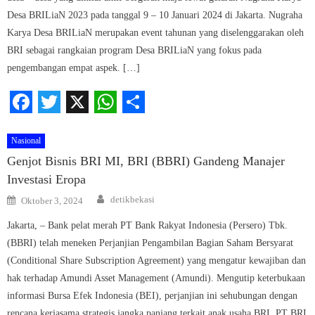
Desa BRILiaN 2023 pada tanggal 9 – 10 Januari 2024 di Jakarta. Nugraha
Karya Desa BRILiaN merupakan event tahunan yang diselenggarakan oleh
BRI sebagai rangkaian program Desa BRILiaN yang fokus pada
pengembangan empat aspek. […]
Facebook
Twitter
X
WhatsApp
Share
Nasional
Genjot Bisnis BRI MI, BRI (BBRI) Gandeng Manajer
Investasi Eropa
Author
Posted
detikbekasi
Oktober 3, 2024
on
Jakarta, – Bank pelat merah PT Bank Rakyat Indonesia (Persero) Tbk.
(BBRI) telah meneken Perjanjian Pengambilan Bagian Saham Bersyarat
(Conditional Share Subscription Agreement) yang mengatur kewajiban dan
hak terhadap Amundi Asset Management (Amundi). Mengutip keterbukaan
informasi Bursa Efek Indonesia (BEI), perjanjian ini sehubungan dengan
rencana kerjasama strategis jangka panjang terkait anak usaha BRI, PT BRI