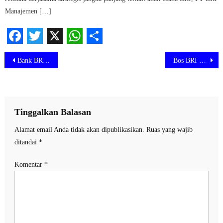
Manajemen […]
Facebook
Twitter
X
WhatsApp
Share
Navigasi
Bank BRI bantu masyarakat dengan Tingkatkan ekonomi lewat zakat
Bos BRI Nilai UMKM Bisa Bantu Peningkatan Tax Ratio
pos
Tinggalkan Balasan
Alamat email Anda tidak akan dipublikasikan.
Ruas yang wajib
ditandai
*
Komentar
*