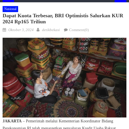
Nasional
Dapat Kuota Terbesar, BRI Optimistis Salurkan KUR
2024 Rp165 Triliun
Posted
Author
Oktober 3, 2024
detikbekasi
Comment(0)
on
JAKARTA
– Pemerintah melalui Kementerian Koordinator Bidang
Perekonomian RI telah menargetkan penyaluran Kredit Usaha Rakyat