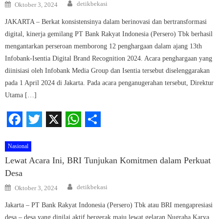
Author
Posted
detikbekasi
Oktober 3, 2024
on
JAKARTA – Berkat konsistensinya dalam berinovasi dan bertransformasi
digital, kinerja gemilang PT Bank Rakyat Indonesia (Persero) Tbk berhasil
mengantarkan perseroan memborong 12 penghargaan dalam ajang 13th
Infobank-Isentia Digital Brand Recognition 2024. Acara penghargaan yang
diinisiasi oleh Infobank Media Group dan Isentia tersebut diselenggarakan
pada 1 April 2024 di Jakarta. Pada acara penganugerahan tersebut, Direktur
Utama […]
Facebook
Twitter
X
WhatsApp
Share
Nasional
Lewat Acara Ini, BRI Tunjukan Komitmen dalam Perkuat
Desa
Author
Posted
detikbekasi
Oktober 3, 2024
on
Jakarta – PT Bank Rakyat Indonesia (Persero) Tbk atau BRI mengapresiasi
desa – desa yang dinilai aktif bergerak maju lewat gelaran Nugraha Karya