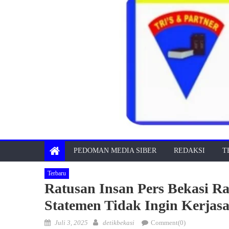
PEDOMAN MEDIA SIBER
REDAKSI
T
Terbaru
Ratusan Insan Pers Bekasi R
Statemen Tidak Ingin Kerja
Posted
Author
Juli 3, 2025
detikbekasi
Comment(0)