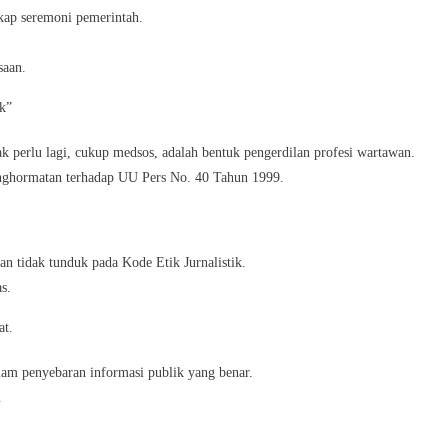
kap seremoni pemerintah.
saan.
k”
perlu lagi, cukup medsos, adalah bentuk pengerdilan profesi wartawan.
nghormatan terhadap UU Pers No. 40 Tahun 1999.
dan tidak tunduk pada Kode Etik Jurnalistik.
s.
at.
dalam penyebaran informasi publik yang benar.
.