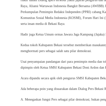
Hadir dalam Dialog apers tersebut yakni jajaran pengurus dan
Raya, Aliansi Wartawan Indonesia Bangkit Bersama (AWIBB) J
Perkumpulan Pemimpin Redaksi Independen (PPRI) cabang Kab
Komunitas Sosial Media Indonesia (KOSMI), Forum Hari Ini (F
serta insan media di Bekasi Raya.
Hadir juga Ketua Umum ormas Jawara Jaga Kampung (Jajaka)
Kedua tokoh Kabupaten Bekasi tersebut memberikan masukann
menghormati pers sebagai salah satu pilar demokrasi.
Usai penyampaian pandangan dari para pemimpin media dan tok
dipimpin oleh Ketua SMSI Kabupaten Bekasi Doni Ardon dan 
Acara dipandu secara apik oleh pengurus SMSI Kabupaten Bekas
Ada beberapa poin yang disuarakan dalam Dialog Pers Bekasi Ra
A. Menegaskan fungsi Pers sebagai pilar demokrasi, bukan pen