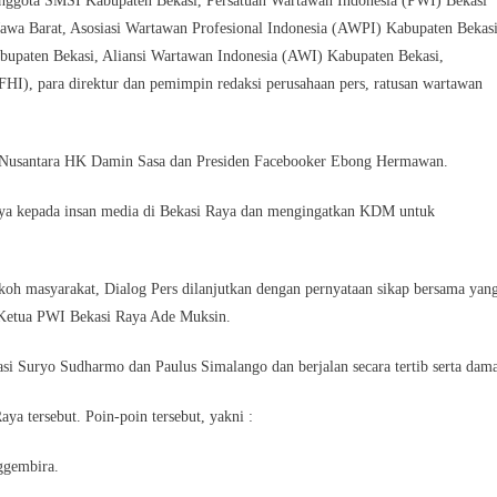
 anggota SMSI Kabupaten Bekasi, Persatuan Wartawan Indonesia (PWI) Bekasi
awa Barat, Asosiasi Wartawan Profesional Indonesia (AWPI) Kabupaten Bekasi
upaten Bekasi, Aliansi Wartawan Indonesia (AWI) Kabupaten Bekasi,
HI), para direktur dan pemimpin redaksi perusahaan pers, ratusan wartawan
 Nusantara HK Damin Sasa dan Presiden Facebooker Ebong Hermawan.
ya kepada insan media di Bekasi Raya dan mengingatkan KDM untuk
oh masyarakat, Dialog Pers dilanjutkan dengan pernyataan sikap bersama yan
Ketua PWI Bekasi Raya Ade Muksin.
i Suryo Sudharmo dan Paulus Simalango dan berjalan secara tertib serta dama
ya tersebut. Poin-poin tersebut, yakni :
ggembira.