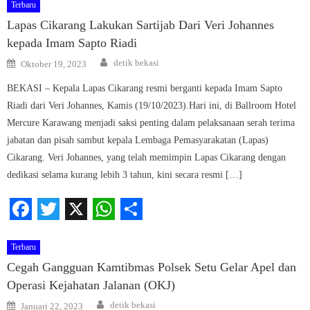
Terbaru
Lapas Cikarang Lakukan Sartijab Dari Veri Johannes
kepada Imam Sapto Riadi
Author
Posted
detik bekasi
Oktober 19, 2023
on
BEKASI – Kepala Lapas Cikarang resmi berganti kepada Imam Sapto
Riadi dari Veri Johannes, Kamis (19/10/2023).Hari ini, di Ballroom Hotel
Mercure Karawang menjadi saksi penting dalam pelaksanaan serah terima
jabatan dan pisah sambut kepala Lembaga Pemasyarakatan (Lapas)
Cikarang. Veri Johannes, yang telah memimpin Lapas Cikarang dengan
dedikasi selama kurang lebih 3 tahun, kini secara resmi […]
Facebook
Twitter
X
WhatsApp
Share
Terbaru
Cegah Gangguan Kamtibmas Polsek Setu Gelar Apel dan
Operasi Kejahatan Jalanan (OKJ)
Author
Posted
detik bekasi
Januari 22, 2023