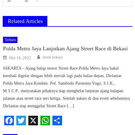
Related Articles
Terbaru
Polda Metro Jaya Lanjutkan Ajang Street Race di Bekasi
Author
Posted
detik bekasi
Mei 16, 2022
on
JAKARTA – Ajang balap motor Street Race Polda Metro Jaya bakal
kembali digelar dengan lebih meriah lagi pada bulan depan. Dirlantas
Polda Metro Jaya Kombes. Pol. Sambodo Purnomo Yogo, S.I.K.,
M.T.C.P., menyatakan pihaknya siap menghelat lanjutan ajang balapan
jalanan atau street race seri ketiga. Setelah sukses di dua event sebelumnya
Dirlantas siap menggelar Street Race […]
Facebook
Twitter
X
WhatsApp
Share