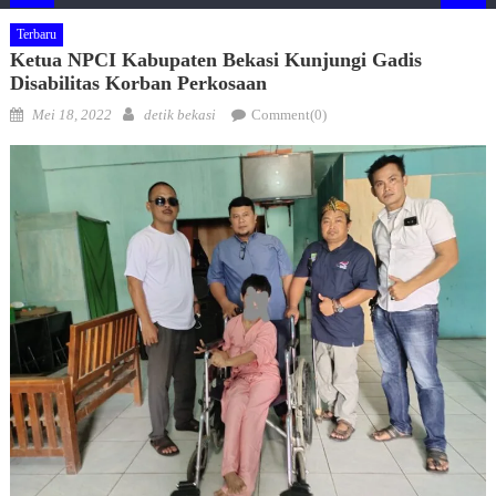
Terbaru
Ketua NPCI Kabupaten Bekasi Kunjungi Gadis
Disabilitas Korban Perkosaan
Posted
Author
Mei 18, 2022
detik bekasi
Comment(0)
on