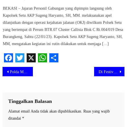
on
BEKASI – Jajaran Personil Gabungan yang dipimpin langsung oleh
Kapolsek Setu AKP Sugeng Haryanto, SH, MM. melaksanakan apel
dilanjutkan dengan operasi kejahatan jalanan (OKJ) diwilkum Polsek Setu
yang bertempat di Perum BTR.07 Cluster Callisia Blok C Rt.004/019 Desa
Burangkeng, Sabtu (22/01/23). Kapolsek Setu AKP Sugeng Haryanto, SH,
MM, mengatakan kegiatan ini rutin dilakukan untuk menjaga […]
Facebook
Twitter
X
WhatsApp
Share
Navigasi
Polda Metro Jaya Lanjutkan Ajang Street Race di Bekasi
Di Festival Adu Bedug, Ketua Forum Cimuning Ajak Masyarakat Terus Kreatif
pos
Tinggalkan Balasan
Alamat email Anda tidak akan dipublikasikan.
Ruas yang wajib
ditandai
*