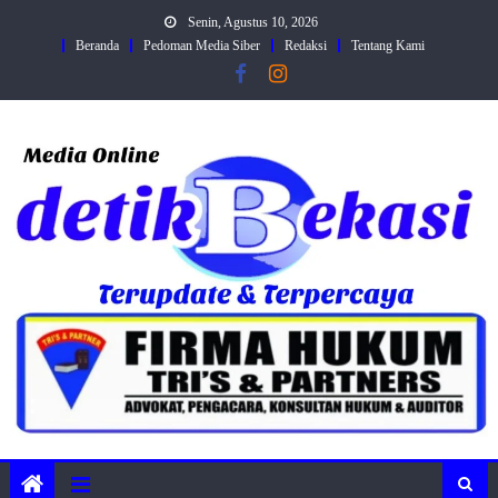
Skip
Senin, Agustus 10, 2026
to
Beranda
Pedoman Media Siber
Redaksi
Tentang Kami
content