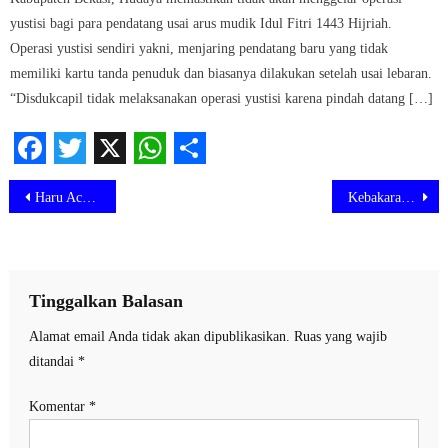
yustisi bagi para pendatang usai arus mudik Idul Fitri 1443 Hijriah.
Operasi yustisi sendiri yakni, menjaring pendatang baru yang tidak
memiliki kartu tanda penuduk dan biasanya dilakukan setelah usai lebaran.
“Disdukcapil tidak melaksanakan operasi yustisi karena pindah datang […]
Facebook
Twitter
X
WhatsApp
Share
Navigasi
Haru Acara Pisah Sambut Kapolres Metro Bekasi Tadi Malam
Kebakaran Toko Material dan Rumah di Bekasi, Kadis Damkar: Akibat Korsleting Listrik
pos
Tinggalkan Balasan
Alamat email Anda tidak akan dipublikasikan.
Ruas yang wajib
ditandai
*
Komentar
*