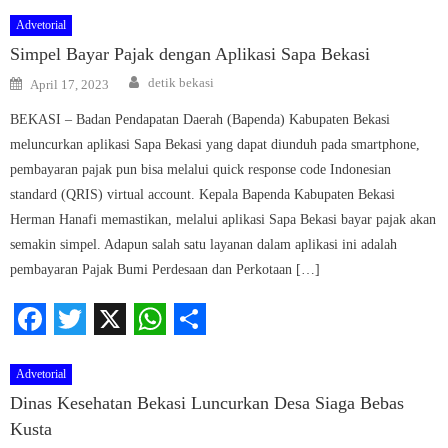
Advetorial
Simpel Bayar Pajak dengan Aplikasi Sapa Bekasi
Author
Posted
detik bekasi
April 17, 2023
on
BEKASI – Badan Pendapatan Daerah (Bapenda) Kabupaten Bekasi
meluncurkan aplikasi Sapa Bekasi yang dapat diunduh pada smartphone,
pembayaran pajak pun bisa melalui quick response code Indonesian
standard (QRIS) virtual account. Kepala Bapenda Kabupaten Bekasi
Herman Hanafi memastikan, melalui aplikasi Sapa Bekasi bayar pajak akan
semakin simpel. Adapun salah satu layanan dalam aplikasi ini adalah
pembayaran Pajak Bumi Perdesaan dan Perkotaan […]
Facebook
Twitter
X
WhatsApp
Share
Advetorial
Dinas Kesehatan Bekasi Luncurkan Desa Siaga Bebas
Kusta