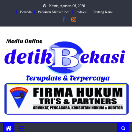
Skip
Kamis, Agustus 06, 2026
to
Beranda
Pedoman Media Siber
Redaksi
Tentang Kami
content