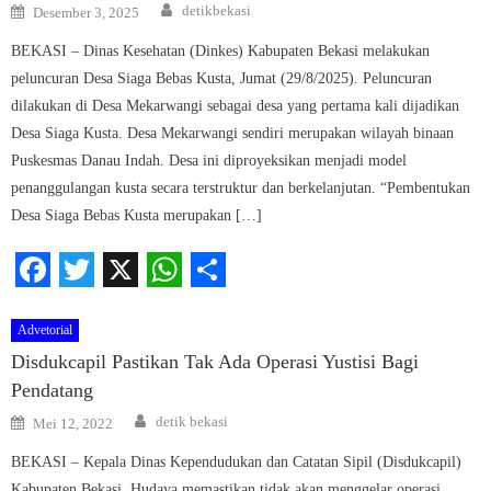
Author
Posted
detikbekasi
Desember 3, 2025
on
BEKASI – Dinas Kesehatan (Dinkes) Kabupaten Bekasi melakukan
peluncuran Desa Siaga Bebas Kusta, Jumat (29/8/2025). Peluncuran
dilakukan di Desa Mekarwangi sebagai desa yang pertama kali dijadikan
Desa Siaga Kusta. Desa Mekarwangi sendiri merupakan wilayah binaan
Puskesmas Danau Indah. Desa ini diproyeksikan menjadi model
penanggulangan kusta secara terstruktur dan berkelanjutan. “Pembentukan
Desa Siaga Bebas Kusta merupakan […]
Facebook
Twitter
X
WhatsApp
Share
Advetorial
Disdukcapil Pastikan Tak Ada Operasi Yustisi Bagi
Pendatang
Author
Posted
detik bekasi
Mei 12, 2022
on
BEKASI – Kepala Dinas Kependudukan dan Catatan Sipil (Disdukcapil)
Kabupaten Bekasi, Hudaya memastikan tidak akan menggelar operasi