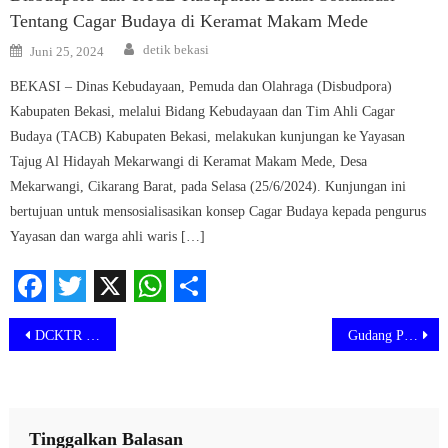
Tentang Cagar Budaya di Keramat Makam Mede
Author
Posted
detik bekasi
Juni 25, 2024
on
BEKASI – Dinas Kebudayaan, Pemuda dan Olahraga (Disbudpora)
Kabupaten Bekasi, melalui Bidang Kebudayaan dan Tim Ahli Cagar
Budaya (TACB) Kabupaten Bekasi, melakukan kunjungan ke Yayasan
Tajug Al Hidayah Mekarwangi di Keramat Makam Mede, Desa
Mekarwangi, Cikarang Barat, pada Selasa (25/6/2024). Kunjungan ini
bertujuan untuk mensosialisasikan konsep Cagar Budaya kepada pengurus
Yayasan dan warga ahli waris […]
Facebook
Twitter
X
WhatsApp
Share
Navigasi
DCKTR Sigap Turun Tangan, Soal Alfa Mart di Kampung Garon Cabangbungin yang Diduga Tak Berizin
Gudang Palet, Rumah dan Kontrakan Terbakar Saat di Tinggal Mudik
pos
Tinggalkan Balasan