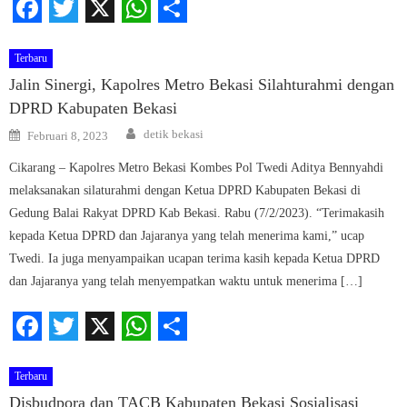
Facebook
Twitter
X
WhatsApp
Share
Terbaru
Jalin Sinergi, Kapolres Metro Bekasi Silahturahmi dengan
DPRD Kabupaten Bekasi
Author
Posted
detik bekasi
Februari 8, 2023
on
Cikarang – Kapolres Metro Bekasi Kombes Pol Twedi Aditya Bennyahdi
melaksanakan silaturahmi dengan Ketua DPRD Kabupaten Bekasi di
Gedung Balai Rakyat DPRD Kab Bekasi. Rabu (7/2/2023). “Terimakasih
kepada Ketua DPRD dan Jajaranya yang telah menerima kami,” ucap
Twedi. Ia juga menyampaikan ucapan terima kasih kepada Ketua DPRD
dan Jajaranya yang telah menyempatkan waktu untuk menerima […]
Facebook
Twitter
X
WhatsApp
Share
Terbaru
Disbudpora dan TACB Kabupaten Bekasi Sosialisasi