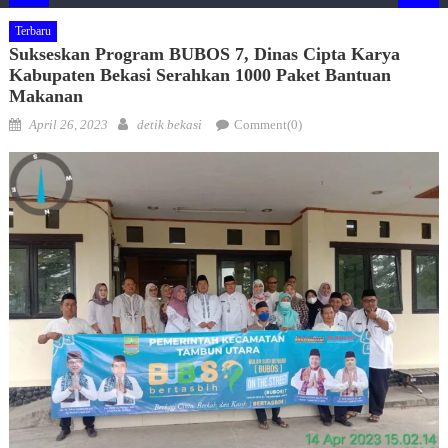
Terbaru
Sukseskan Program BUBOS 7, Dinas Cipta Karya
Kabupaten Bekasi Serahkan 1000 Paket Bantuan
Makanan
Posted
Author
April 26, 2023
detik bekasi
Comment(0)
on