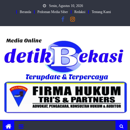
Skip
Senin, Agustus 10, 2026
to
Beranda
Pedoman Media Siber
Redaksi
Tentang Kami
content