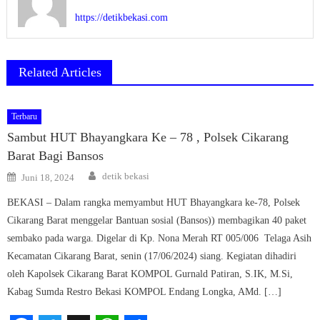
https://detikbekasi.com
Related Articles
Terbaru
Sambut HUT Bhayangkara Ke – 78 , Polsek Cikarang
Barat Bagi Bansos
Author
Posted
detik bekasi
Juni 18, 2024
on
BEKASI – Dalam rangka memyambut HUT Bhayangkara ke-78, Polsek
Cikarang Barat menggelar Bantuan sosial (Bansos)) membagikan 40 paket
sembako pada warga. Digelar di Kp. Nona Merah RT 005/006 Telaga Asih
Kecamatan Cikarang Barat, senin (17/06/2024) siang. Kegiatan dihadiri
oleh Kapolsek Cikarang Barat KOMPOL Gurnald Patiran, S.IK, M.Si,
Kabag Sumda Restro Bekasi KOMPOL Endang Longka, AMd. […]